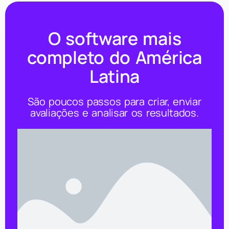
O software mais
completo do América
Latina
São poucos passos para criar, enviar
avaliações e analisar os resultados.