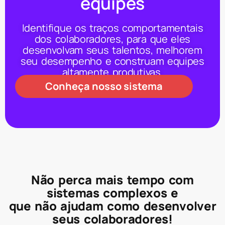
equipes
Identifique os traços comportamentais
dos colaboradores, para que eles
desenvolvam seus talentos, melhorem
seu desempenho e construam equipes
altamente produtivas.
Conheça nosso sistema
Não perca mais tempo com
sistemas complexos e
que não ajudam como desenvolver
seus colaboradores!