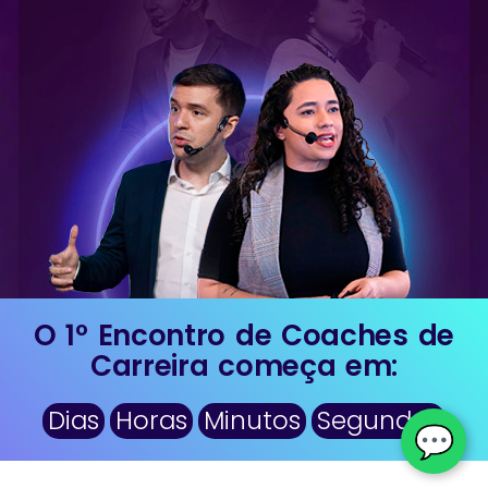
O 1º Encontro de Coaches de
Carreira começa em:
Dias
Horas
Minutos
Segundos
💬