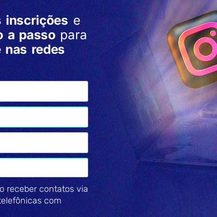
 inscrições
e
o a passo
para
e nas redes
o receber contatos via
telefônicas com