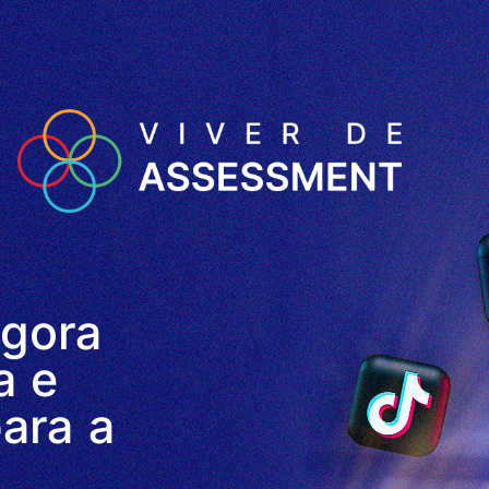
agora
a e
ara a