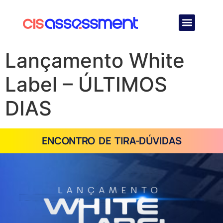
Quem Somos
Lançamento White
Label – ÚLTIMOS
DIAS
ENCONTRO DE TIRA-DÚVIDAS